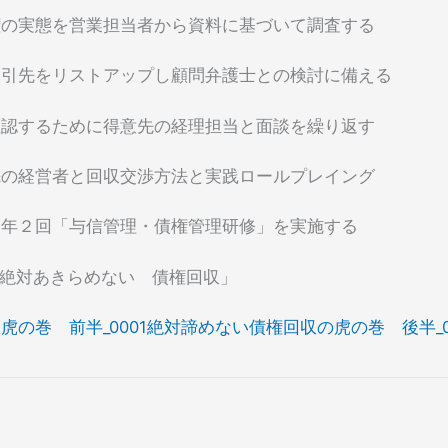
権の実態を営業担当者から資料に基づいて調査する
取引先をリストアップし顧問弁護士との検討に備える
確認するために得意先の経理担当と面談を繰り返す
先の経営者と回収交渉方法と実践ロールプレイング
は年２回「与信管理・債権管理研修」を実施する
「絶対あきらめない 債権回収」
の巻 前半_0001
絶対諦めない債権回収の虎の巻 後半_0