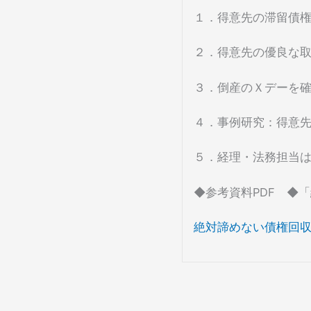
１．得意先の滞留債
２．得意先の優良な
３．倒産のＸデーを
４．事例研究：得意
５．経理・法務担当
◆参考資料PDF ◆
絶対諦めない債権回収虎