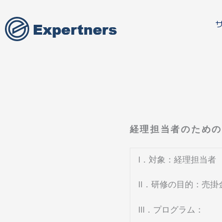
内
容
を
ス
キ
ッ
プ
経理担当者のため
Ⅰ．対象：経理担当者
Ⅱ．研修の目的：売掛
Ⅲ．プログラム：